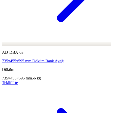
AD-DBA-03
735x455x595 mm Döküm Bank Ayağı
Döküm
735×455×595 mm
56 kg
Teklif İste