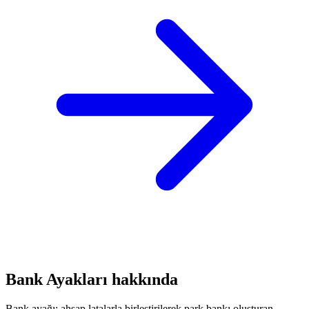
Bank Ayakları hakkında
Bank ayağı; ahşap latalarla birleştirilerek park bankı oluşturan