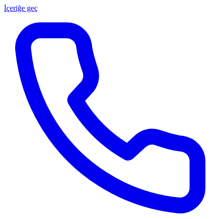
İçeriğe geç