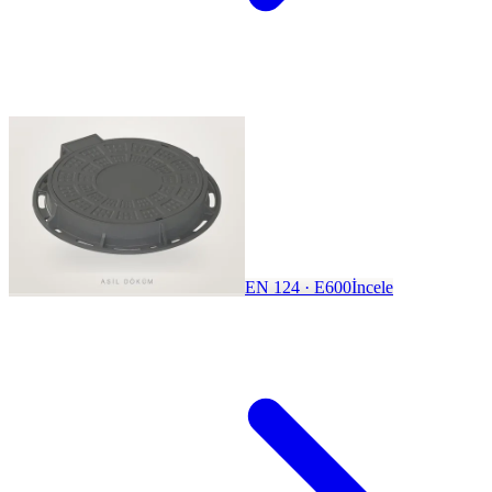
EN 124 · E600
İncele