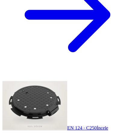
EN 124 · C250
İncele