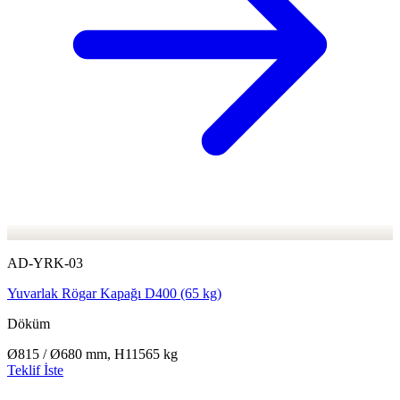
AD-YRK-03
Yuvarlak Rögar Kapağı D400 (65 kg)
Döküm
Ø815 / Ø680 mm, H115
65 kg
Teklif İste