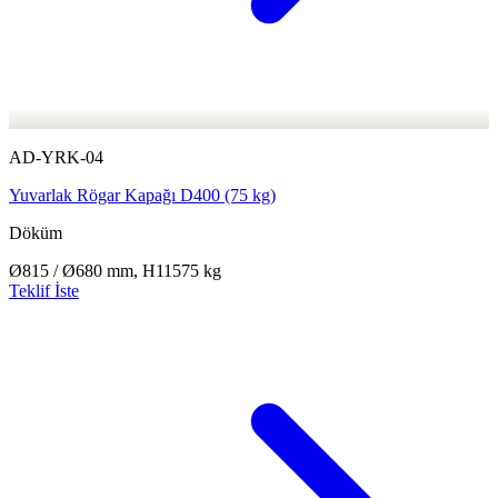
AD-YRK-04
Yuvarlak Rögar Kapağı D400 (75 kg)
Döküm
Ø815 / Ø680 mm, H115
75 kg
Teklif İste