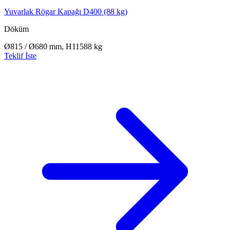
Yuvarlak Rögar Kapağı D400 (88 kg)
Döküm
Ø815 / Ø680 mm, H115
88 kg
Teklif İste