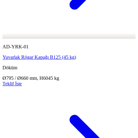
AD-YRK-01
Yuvarlak Rögar Kapağı B125 (45 kg)
Döküm
Ø795 / Ø660 mm, H60
45 kg
Teklif İste