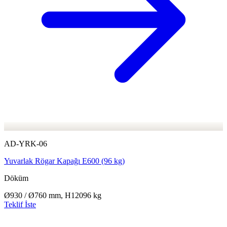
AD-YRK-06
Yuvarlak Rögar Kapağı E600 (96 kg)
Döküm
Ø930 / Ø760 mm, H120
96 kg
Teklif İste