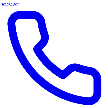
İçeriğe geç