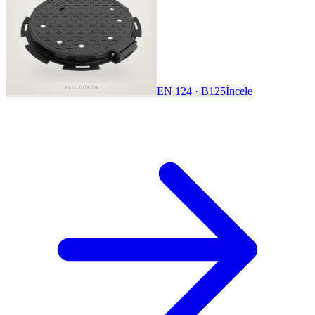
EN 124 · B125
İncele