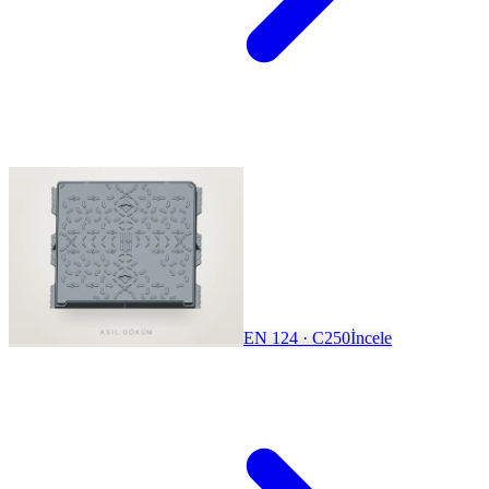
EN 124 · C250
İncele