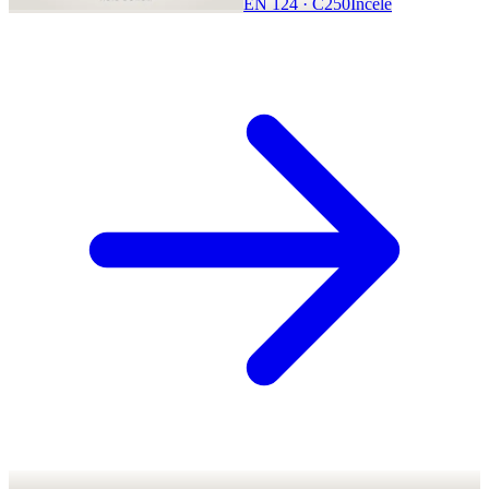
EN 124 · C250
İncele