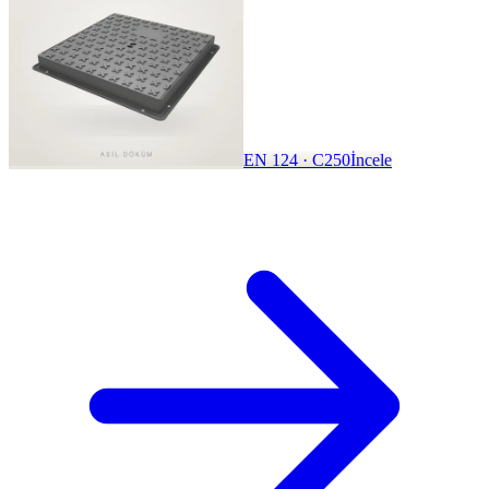
EN 124 · C250
İncele