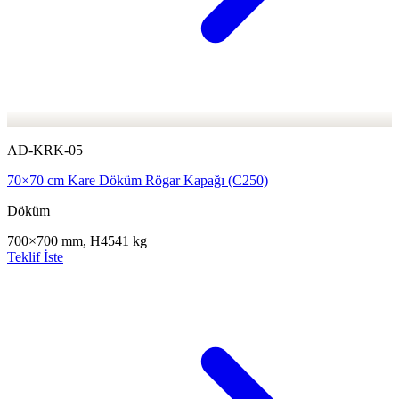
AD-KRK-05
70×70 cm Kare Döküm Rögar Kapağı (C250)
Döküm
700×700 mm, H45
41 kg
Teklif İste