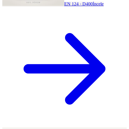
EN 124 · D400
İncele