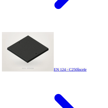
EN 124 · C250
İncele