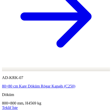
AD-KRK-07
80×80 cm Kare Döküm Rögar Kapağı (C250)
Döküm
800×800 mm, H45
69 kg
Teklif İste