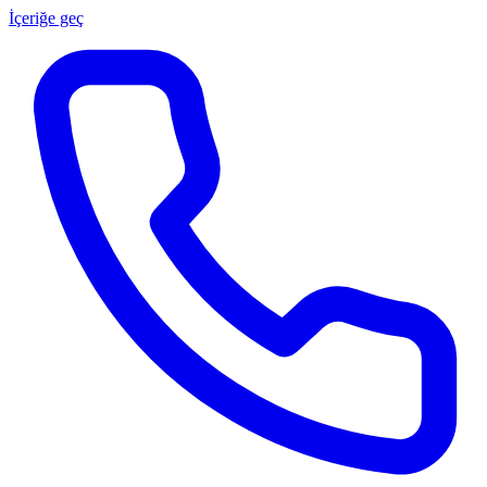
İçeriğe geç