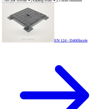
13 ürün bulundu
EN 124 · D400
İncele