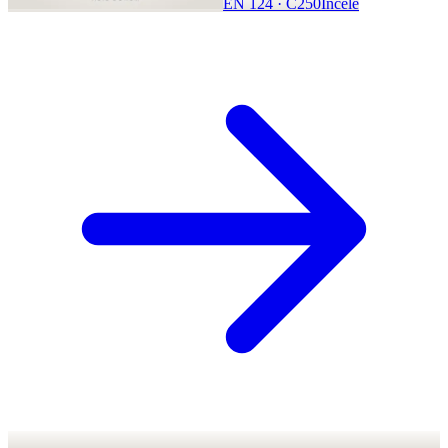
EN 124 · C250
İncele