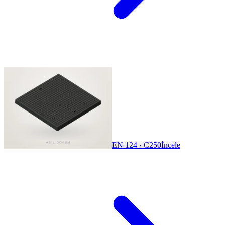
EN 124 · C250
İncele