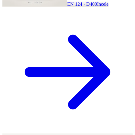
EN 124 · D400
İncele