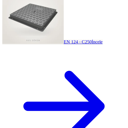
EN 124 · C250
İncele