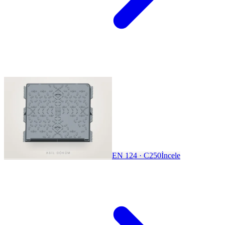
EN 124 · C250
İncele