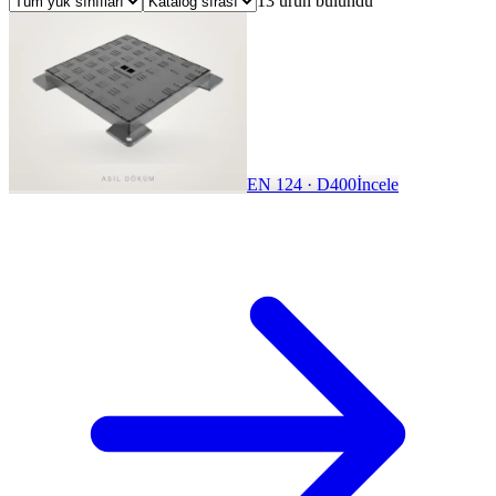
13 ürün bulundu
EN 124 · D400
İncele