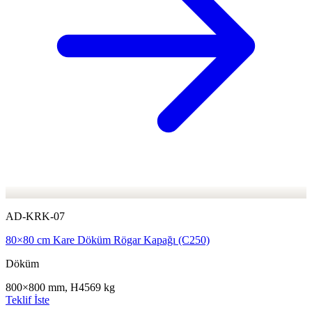
AD-KRK-07
80×80 cm Kare Döküm Rögar Kapağı (C250)
Döküm
800×800 mm, H45
69 kg
Teklif İste