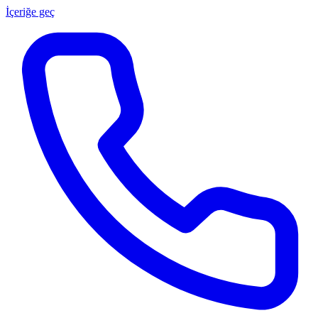
İçeriğe geç