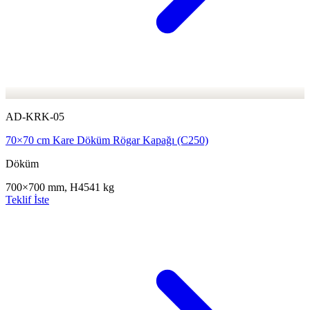
AD-KRK-05
70×70 cm Kare Döküm Rögar Kapağı (C250)
Döküm
700×700 mm, H45
41 kg
Teklif İste