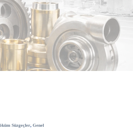
öküm Süzgeçler
,
Genel