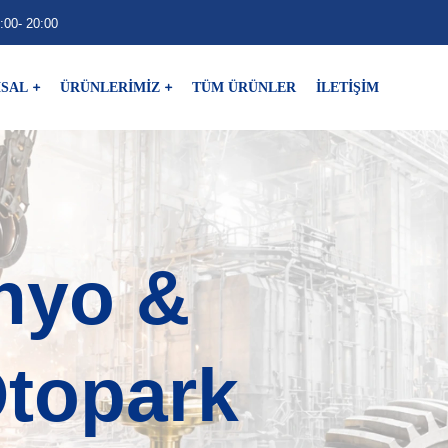
:00- 20:00
SAL
ÜRÜNLERİMİZ
TÜM ÜRÜNLER
İLETİŞİM
nyo &
topark