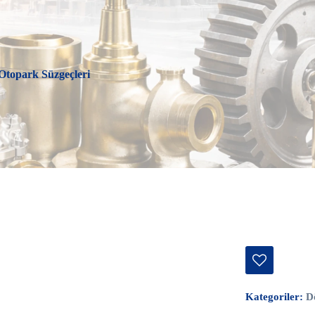
topark Süzgeçleri
Kategoriler:
D