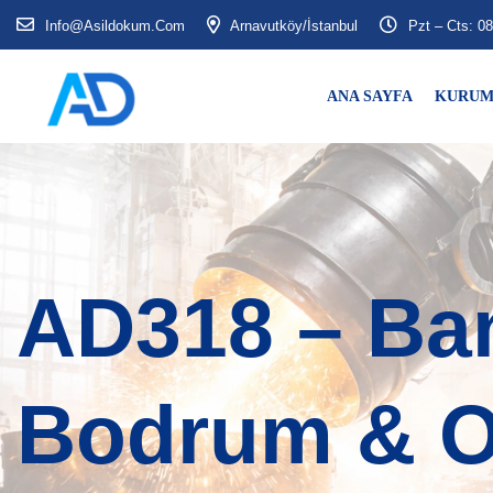
Info@asildokum.com
Arnavutköy/İstanbul
Pzt – Cts: 08
ANA SAYFA
KURUM
AD318 – Ba
Bodrum & O