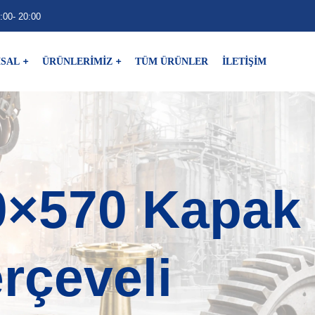
:00- 20:00
SAL
ÜRÜNLERİMİZ
TÜM ÜRÜNLER
İLETİŞİM
0×570 Kapak
rçeveli