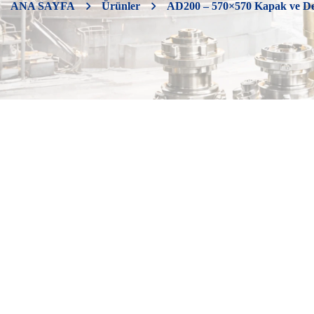
ANA SAYFA
Ürünler
AD200 – 570×570 Kapak ve De