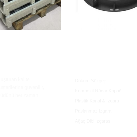
luşturan kalite
Döküm Süzgeç
şterilerine güvenilir,
Kompozit Rögar Kapağı
hhüdünü her zaman
Plastik Kanal & Izgara
Paslanmaz Izgara
Ağaç Dibi Izgarası