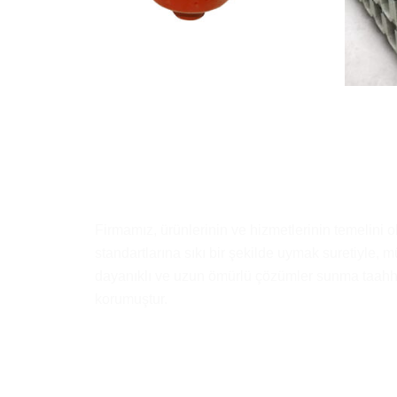
Firmamız, ürünlerinin ve hizmetlerinin temelini o
standartlarına sıkı bir şekilde uymak suretiyle, mü
dayanıklı ve uzun ömürlü çözümler sunma taa
korumuştur.