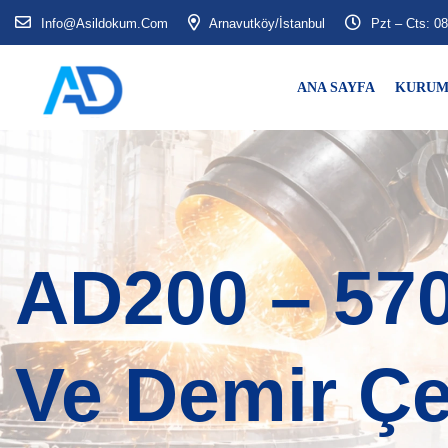
Info@asildokum.com
Arnavutköy/İstanbul
Pzt – Cts: 08
ANA SAYFA
KURUM
AD200 – 57
Ve Demir Çe