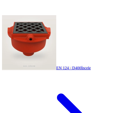
EN 124 · D400
İncele