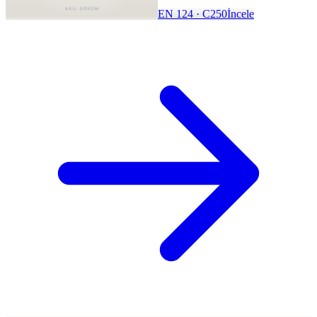
EN 124 · C250
İncele