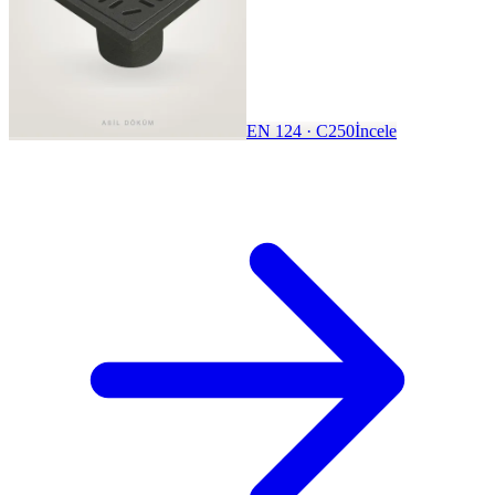
EN 124 · C250
İncele