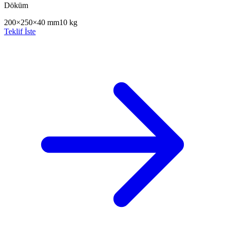
Döküm
200×250×40 mm
10 kg
Teklif İste