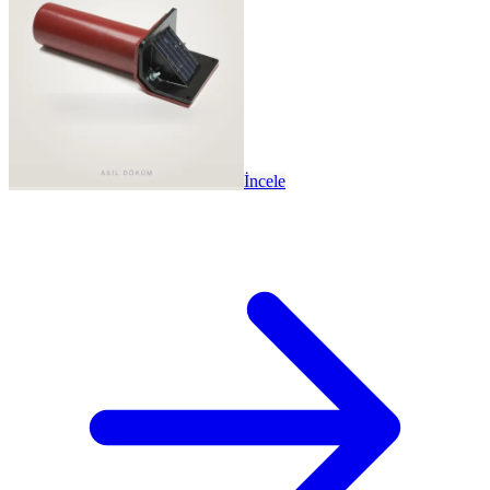
İncele