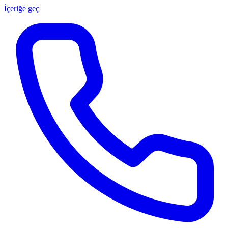
İçeriğe geç