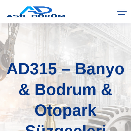
AD315 – Banyo
& Bodrum &
Otopark