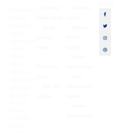
ve
Edin
Kompozit
Kare Baca
hizmetlerinin
Rögar Kapağı
Kapağı
temelini
oluşturan
Plastik
Telekom
kalite
Kanal &
Elektrik
standartlarına
Izgara
Kapağı
sıkı bir
şekilde
Yağmur
uymak
Paslanmaz
Suyu Izgarası
suretiyle,
Izgara
Sfero
müşterilerine
Ağaç Dibi
Döküm Kanal
güvenilir,
dayanıklı
Izgarası
Izgarası
ve uzun
Polimer
ömürlü
Drenaj Kanalı
çözümler
sunma