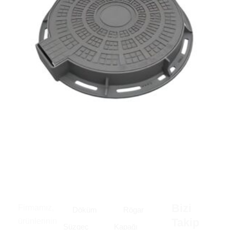
Bizi
Firmamız,
Döküm
Rögar
Takip
ürünlerinin
Süzgeç
Kapağı