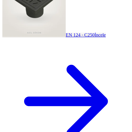
EN 124 · C250
İncele