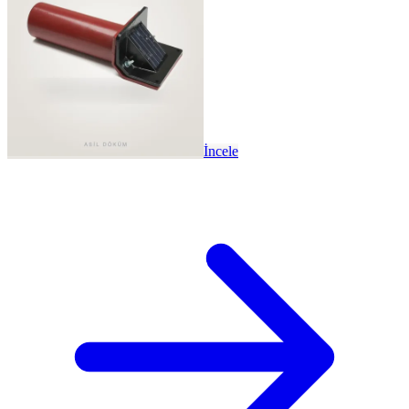
İncele