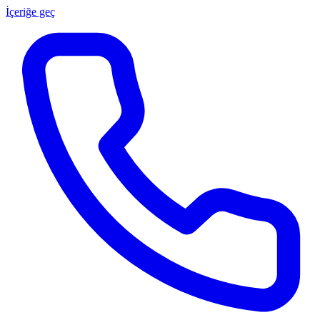
İçeriğe geç