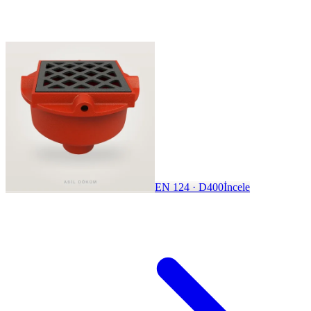
EN 124 · D400
İncele