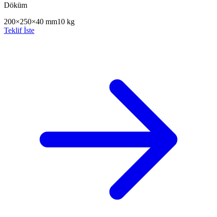
Döküm
200×250×40 mm
10 kg
Teklif İste