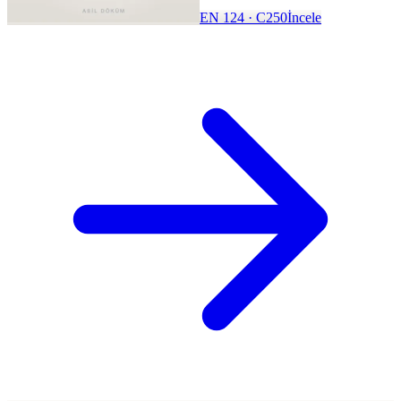
EN 124 · C250
İncele