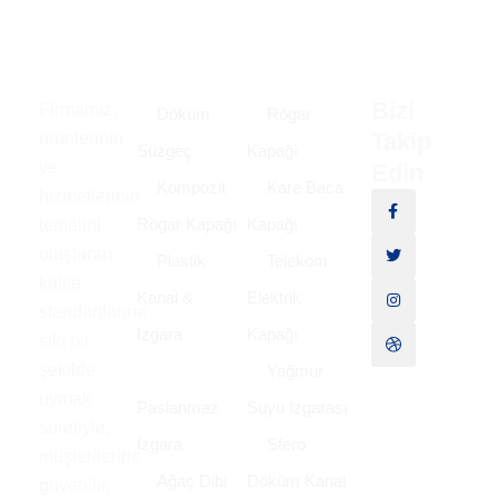
Bizi
Firmamız,
Döküm
Rögar
Takip
ürünlerinin
Süzgeç
Kapağı
ve
Edin
Kompozit
Kare Baca
hizmetlerinin
Rögar Kapağı
Kapağı
temelini
oluşturan
Plastik
Telekom
kalite
Kanal &
Elektrik
standartlarına
Izgara
Kapağı
sıkı bir
şekilde
Yağmur
uymak
Paslanmaz
Suyu Izgarası
suretiyle,
Izgara
Sfero
müşterilerine
Ağaç Dibi
Döküm Kanal
güvenilir,