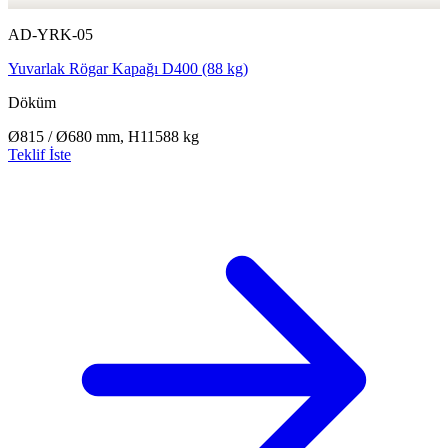
AD-YRK-05
Yuvarlak Rögar Kapağı D400 (88 kg)
Döküm
Ø815 / Ø680 mm, H115
88 kg
Teklif İste