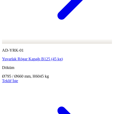
AD-YRK-01
Yuvarlak Rögar Kapağı B125 (45 kg)
Döküm
Ø795 / Ø660 mm, H60
45 kg
Teklif İste