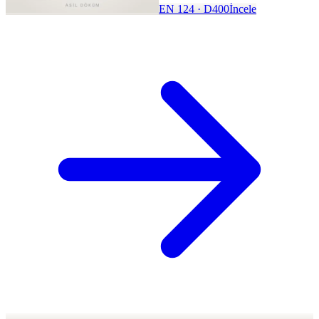
EN 124 · D400
İncele