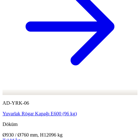
AD-YRK-06
Yuvarlak Rögar Kapağı E600 (96 kg)
Döküm
Ø930 / Ø760 mm, H120
96 kg