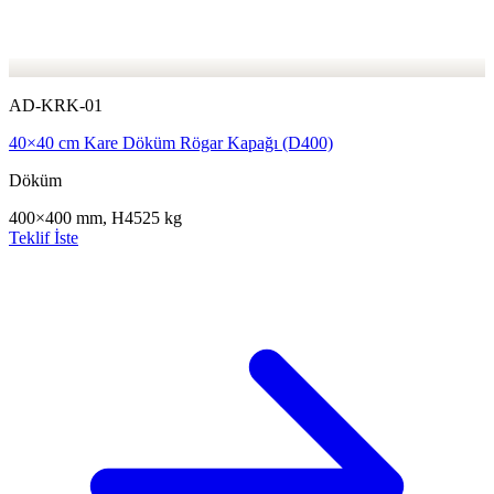
AD-KRK-01
40×40 cm Kare Döküm Rögar Kapağı (D400)
Döküm
400×400 mm, H45
25 kg
Teklif İste