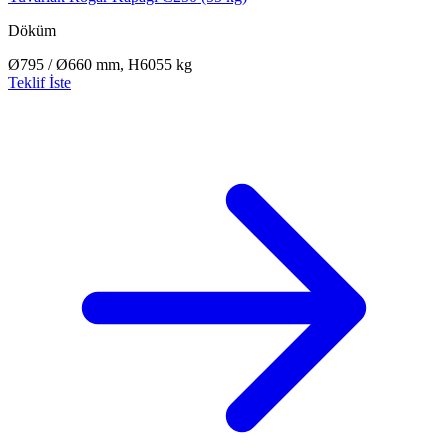
Döküm
Ø795 / Ø660 mm, H60
55 kg
Teklif İste