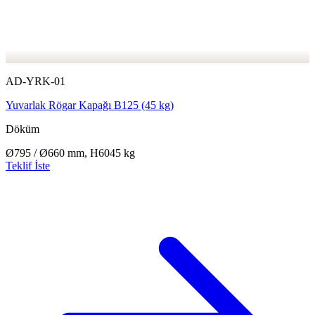
AD-YRK-01
Yuvarlak Rögar Kapağı B125 (45 kg)
Döküm
Ø795 / Ø660 mm, H60
45 kg
Teklif İste