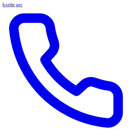
İçeriğe geç