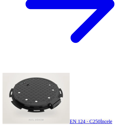
EN 124 · C250
İncele