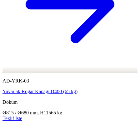
AD-YRK-03
Yuvarlak Rögar Kapağı D400 (65 kg)
Döküm
Ø815 / Ø680 mm, H115
65 kg
Teklif İste