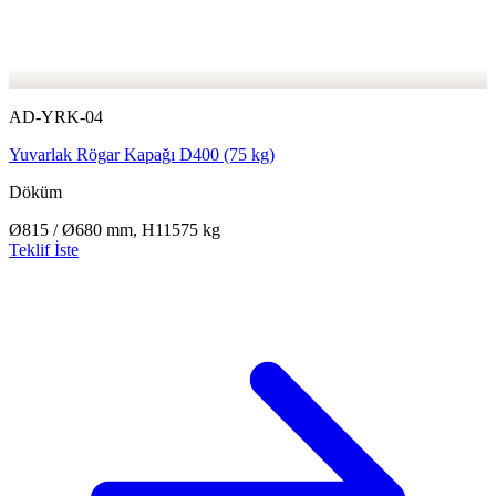
AD-YRK-04
Yuvarlak Rögar Kapağı D400 (75 kg)
Döküm
Ø815 / Ø680 mm, H115
75 kg
Teklif İste