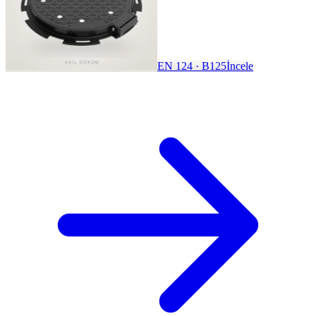
EN 124 · B125
İncele