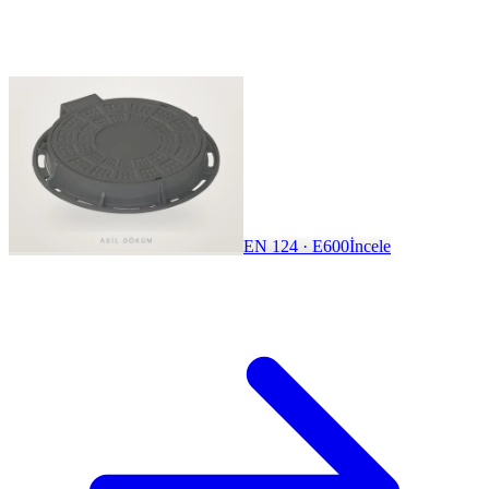
EN 124 · E600
İncele