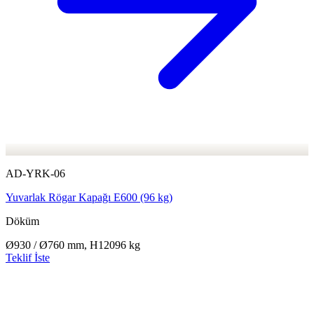
AD-YRK-06
Yuvarlak Rögar Kapağı E600 (96 kg)
Döküm
Ø930 / Ø760 mm, H120
96 kg
Teklif İste