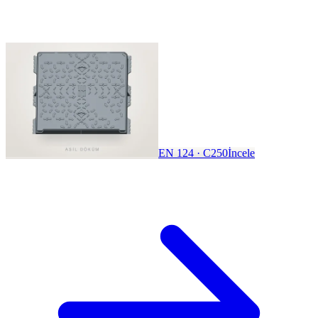
EN 124 · C250
İncele