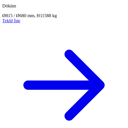
Döküm
Ø815 / Ø680 mm, H115
88 kg
Teklif İste