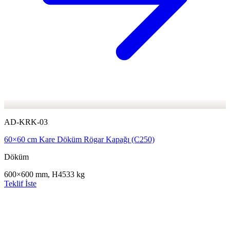
AD-KRK-03
60×60 cm Kare Döküm Rögar Kapağı (C250)
Döküm
600×600 mm, H45
33 kg
Teklif İste