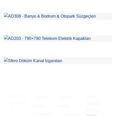
Bizi
Firmamız,
Döküm
Rögar
Takip
ürünlerinin
Süzgeç
Kapağı
ve
Edin
Kompozit
Kare Baca