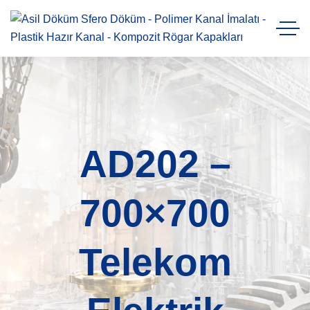
AD202 –
700×700
Telekom