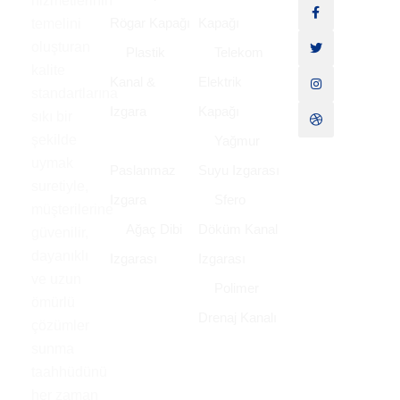
hizmetlerinin
Rögar Kapağı
Kapağı
temelini
oluşturan
Plastik
Telekom
kalite
Kanal &
Elektrik
standartlarına
Izgara
Kapağı
sıkı bir
şekilde
Yağmur
uymak
Paslanmaz
Suyu Izgarası
suretiyle,
Izgara
Sfero
müşterilerine
Ağaç Dibi
Döküm Kanal
güvenilir,
dayanıklı
Izgarası
Izgarası
ve uzun
Polimer
ömürlü
Drenaj Kanalı
çözümler
sunma
taahhüdünü
her zaman