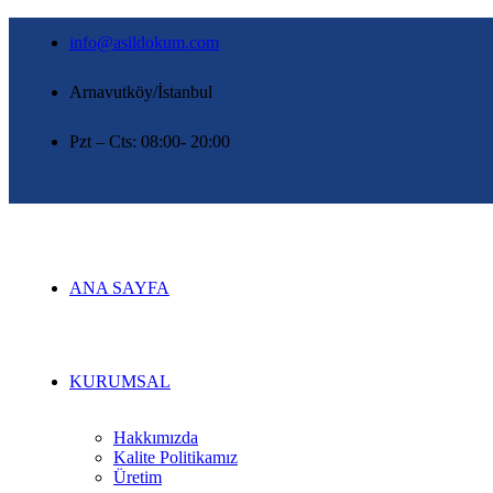
info@asildokum.com
Arnavutköy/İstanbul
Pzt – Cts: 08:00- 20:00
ANA SAYFA
KURUMSAL
Hakkımızda
Kalite Politikamız
Üretim