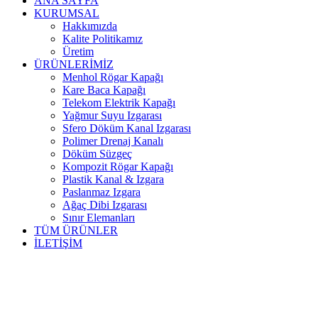
ANA SAYFA
KURUMSAL
Hakkımızda
Kalite Politikamız
Üretim
ÜRÜNLERİMİZ
Menhol Rögar Kapağı
Kare Baca Kapağı
Telekom Elektrik Kapağı
Yağmur Suyu Izgarası
Sfero Döküm Kanal Izgarası
Polimer Drenaj Kanalı
Döküm Süzgeç
Kompozit Rögar Kapağı
Plastik Kanal & Izgara
Paslanmaz Izgara
Ağaç Dibi Izgarası
Sınır Elemanları
TÜM ÜRÜNLER
İLETİŞİM