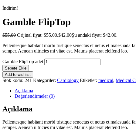
İndirim!
Gamble FlipTop
$
55.00
Orijinal fiyat: $55.00.
$
42.00
Şu andaki fiyat: $42.00.
Pellentesque habitant morbi tristique senectus et netus et malesuada fa
semper. Aenean ultricies mi vitae est. Mauris placerat eleifend leo.
Gamble FlipTop adet
Sepete Ekle
Add to wishlist
Stok kodu:
241
Kategoriler:
Cardiology
Etiketler:
medical
,
Medical C
Açıklama
Değerlendirmeler (0)
Açıklama
Pellentesque habitant morbi tristique senectus et netus et malesuada fa
semper. Aenean ultricies mi vitae est. Mauris placerat eleifend leo.