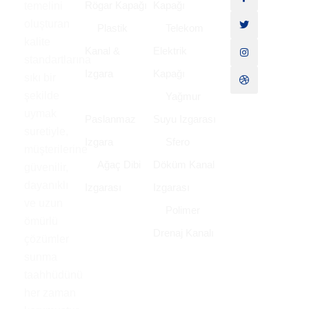
Rögar Kapağı
Kapağı
temelini
oluşturan
Plastik
Telekom
kalite
Kanal &
Elektrik
standartlarına
Izgara
Kapağı
sıkı bir
şekilde
Yağmur
uymak
Paslanmaz
Suyu Izgarası
suretiyle,
Izgara
Sfero
müşterilerine
Ağaç Dibi
Döküm Kanal
güvenilir,
dayanıklı
Izgarası
Izgarası
ve uzun
Polimer
ömürlü
Drenaj Kanalı
çözümler
sunma
taahhüdünü
her zaman