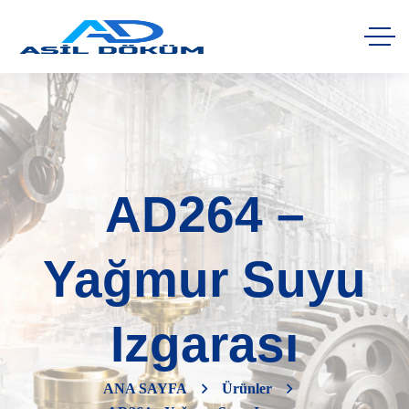
AD264 –
Yağmur Suyu
Izgarası
ANA SAYFA
Ürünler