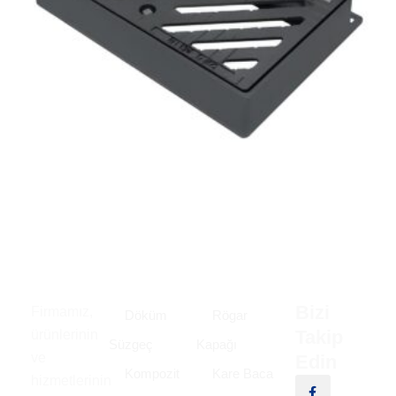
Bizi
Firmamız,
Döküm
Rögar
Takip
ürünlerinin
Süzgeç
Kapağı
ve
Edin
Kompozit
Kare Baca
hizmetlerinin