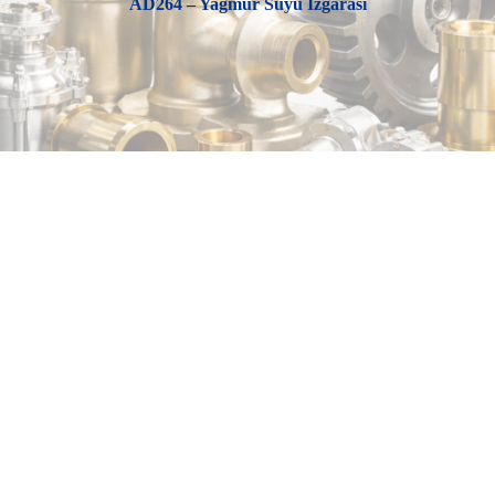
AD264 – Yağmur Suyu Izgarası