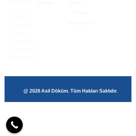
dayanıklı
Izgarası
Izgarası
ve uzun
Polimer
ömürlü
Drenaj Kanalı
çözümler
sunma
taahhüdünü
her zaman
korumuştur.
@ 2026 Asil Döküm. Tüm Hakları Saklıdır.