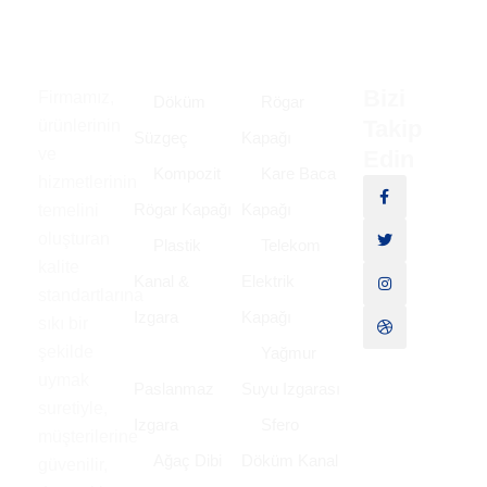
Bizi
Firmamız,
Döküm
Rögar
Takip
ürünlerinin
Süzgeç
Kapağı
ve
Edin
Kompozit
Kare Baca
hizmetlerinin
Rögar Kapağı
Kapağı
temelini
oluşturan
Plastik
Telekom
kalite
Kanal &
Elektrik
standartlarına
Izgara
Kapağı
sıkı bir
şekilde
Yağmur
uymak
Paslanmaz
Suyu Izgarası
suretiyle,
Izgara
Sfero
müşterilerine
Ağaç Dibi
Döküm Kanal
güvenilir,