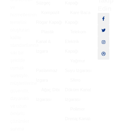
Takip
Süzgeç
Kapağı
ve
Edin
Kompozit
Kare Baca
hizmetlerinin
Rögar Kapağı
Kapağı
temelini
oluşturan
Plastik
Telekom
kalite
Kanal &
Elektrik
standartlarına
Izgara
Kapağı
sıkı bir
şekilde
Yağmur
uymak
Paslanmaz
Suyu Izgarası
suretiyle,
Izgara
Sfero
müşterilerine
Ağaç Dibi
Döküm Kanal
güvenilir,
dayanıklı
Izgarası
Izgarası
ve uzun
Polimer
ömürlü
Drenaj Kanalı
çözümler
sunma