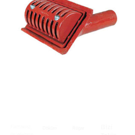
Bizi
Firmamız,
Döküm
Rögar
ürünlerinin