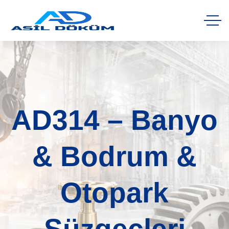
AD314 – Banyo
& Bodrum &
Otopark