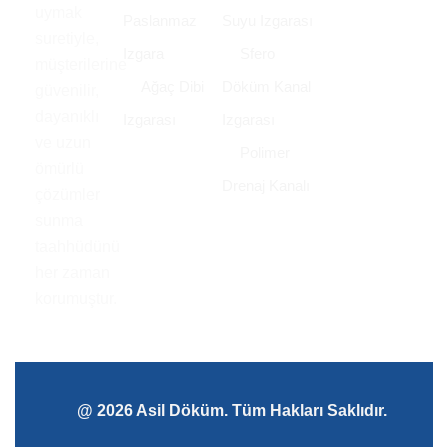
uymak
Paslanmaz
Suyu Izgarası
suretiyle,
Izgara
Sfero
müşterilerine
Ağaç Dibi
Döküm Kanal
güvenilir,
dayanıklı
Izgarası
Izgarası
ve uzun
Polimer
ömürlü
Drenaj Kanalı
çözümler
sunma
taahhüdünü
her zaman
korumuştur.
@ 2026 Asil Döküm. Tüm Hakları Saklıdır.