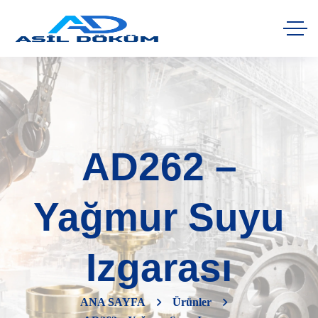
AD262 –
Yağmur Suyu
Izgarası
ANA SAYFA
Ürünler