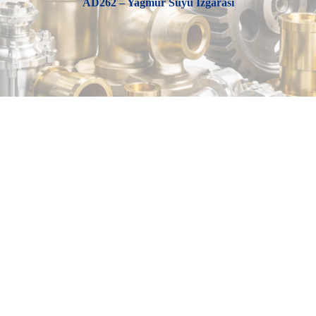
AD262 – Yağmur Suyu Izgarası