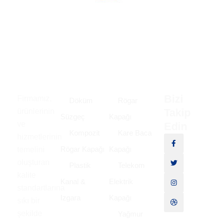
Bizi
Firmamız,
Döküm
Rögar
Takip
ürünlerinin
Süzgeç
Kapağı
ve
Edin
Kompozit
Kare Baca
hizmetlerinin
Rögar Kapağı
Kapağı
temelini
oluşturan
Plastik
Telekom
kalite
Kanal &
Elektrik
standartlarına
Izgara
Kapağı
sıkı bir
şekilde
Yağmur