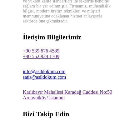
ve yüksek kalite standartları ile sektörde kendine
sağlam bir yer edinmiştir. Firmamız, mühendislik
bilgisi, modern üretim teknikleri ve müşteri
memnuniyetine odaklanan hizmet anlayışıyla
sektörde öne çıkmaktadır.
İletişim Bilgilerimiz
+90 539 676 4589
+90 552 829 1709
info@asildokum.com
satis@asildokum.com
Karlıbayır Mahallesi Karadağ Caddesi No:50
Arnavutköy/ İstanbul
Bizi Takip Edin