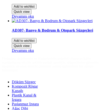
Add to wishlist
Quick view
Devamını oku
AD307- Banyo & Bodrum & Otopark Süzgeçleri
Add to wishlist
Quick view
Devamını oku
Firmamız, ürünlerinin ve hizmetlerinin temelini oluşturan kalite
standartlarına sıkı bir şekilde uymak suretiyle, müşterilerine güvenilir,
dayanıklı ve uzun ömürlü çözümler sunma taahhüdünü her zaman
korumuştur.
Döküm Süzgeç
Kompozit Rögar
Kapağı
Plastik Kanal &
Izgara
Paslanmaz Izgara
Ağaç Dibi