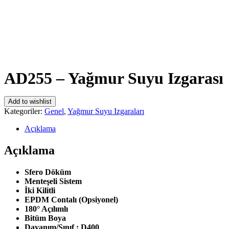
AD255 – Yağmur Suyu Izgarası
Add to wishlist
Kategoriler:
Genel
,
Yağmur Suyu Izgaraları
Açıklama
Açıklama
Sfero Döküm
Menteşeli Sistem
İki Kilitli
EPDM Contalı (Opsiyonel)
180° Açılımlı
Bitüm Boya
Dayanım/Sınıf : D400