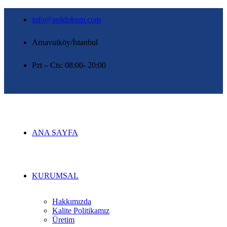
info@asildokum.com
Arnavutköy/İstanbul
Pzt – Cts: 08:00- 20:00
ANA SAYFA
KURUMSAL
Hakkımızda
Kalite Politikamız
Üretim