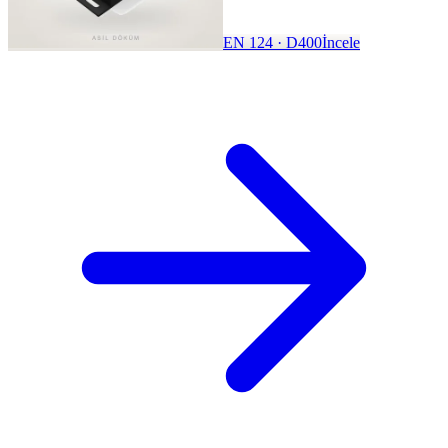
EN 124 · D400
İncele