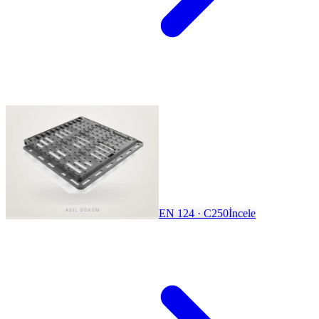
EN 124 · C250
İncele