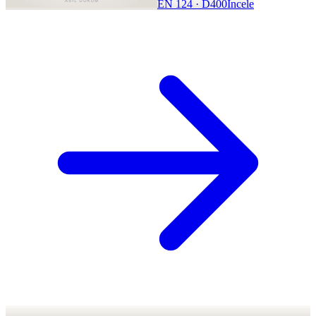
EN 124 · D400
İncele