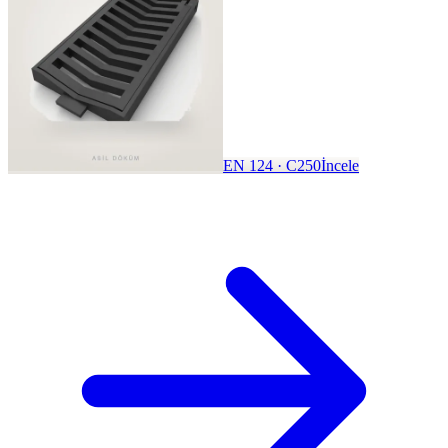
EN 124 · C250
İncele