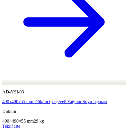
AD-YSI-03
490x490x55 mm Döküm Çerçeveli Yağmur Suyu Izgarası
Döküm
490×490×55 mm
29 kg
Teklif İste