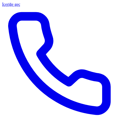
İçeriğe geç