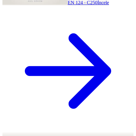
EN 124 · C250
İncele