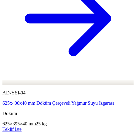
AD-YSI-04
625x400x40 mm Döküm Çerçeveli Yağmur Suyu Izgarası
Döküm
625×395×40 mm
25 kg
Teklif İste