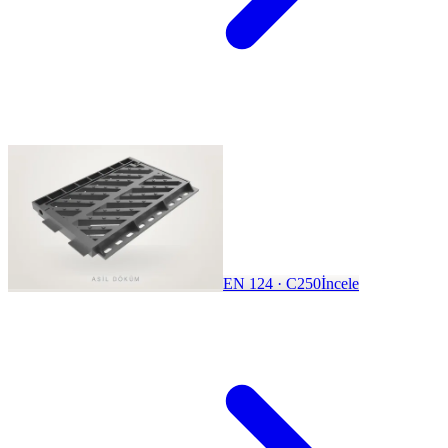
EN 124 · C250
İncele