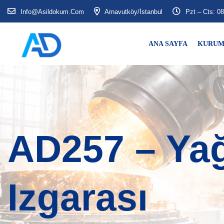
Info@asildokum.com
Arnavutköy/İstanbul
Pzt – Cts: 08
ANA SAYFA
KURUM
AD257 – Ya
Izgarası