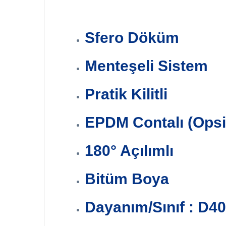
Sfero Döküm
Menteşeli Sistem
Pratik Kilitli
EPDM Contalı (Opsi
180° Açılımlı
Bitüm Boya
Dayanım/Sınıf : D4