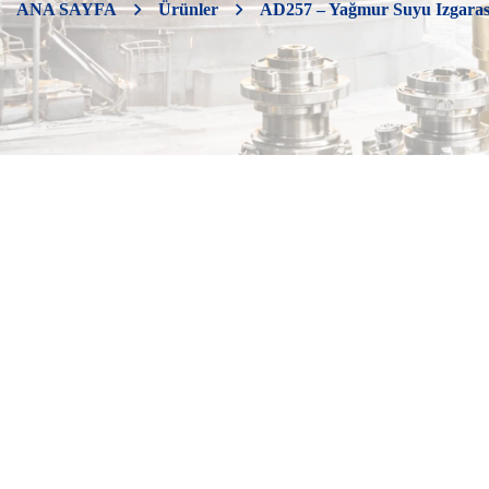
ANA SAYFA
Ürünler
AD257 – Yağmur Suyu Izgaras