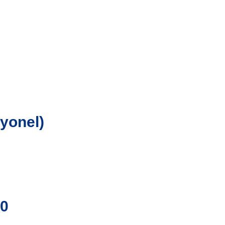
yonel)
00