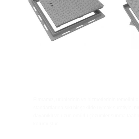
Firmamız, ürünlerinin ve hizmetlerinin temelini o
standartlarına sıkı bir şekilde uymak suretiyle, mü
dayanıklı ve uzun ömürlü çözümler sunma taa
korumuştur.