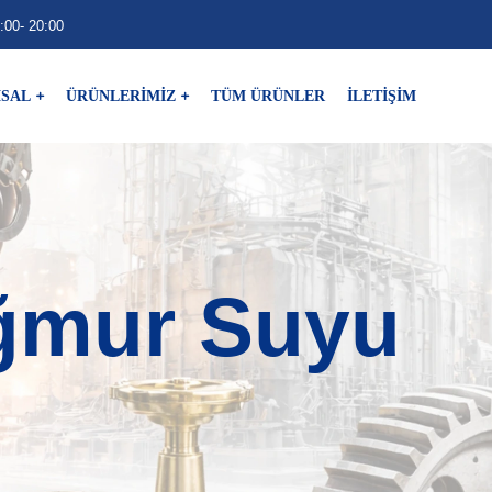
:00- 20:00
SAL
ÜRÜNLERİMİZ
TÜM ÜRÜNLER
İLETİŞİM
ğmur Suyu