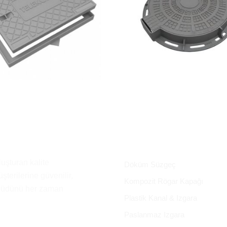
luşturan kalite
Döküm Süzgeç
şterilerine güvenilir,
Kompozit Rögar Kapağı
hhüdünü her zaman
Plastik Kanal & Izgara
Paslanmaz Izgara